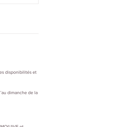
s disponibilités et
qu’au dimanche de la
e MO(U)VE et