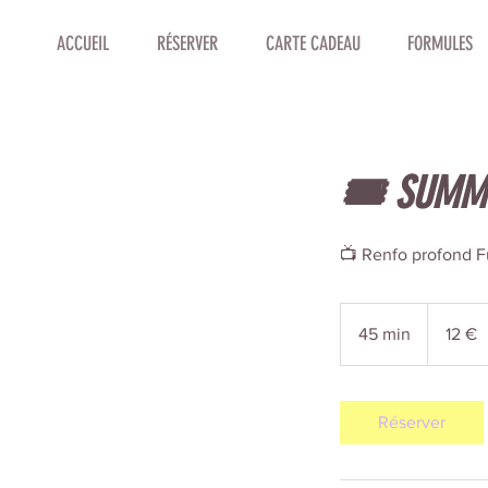
ACCUEIL
RÉSERVER
CARTE CADEAU
FORMULES
🎟️ SUMME
📺 Renfo profond Fu
12
euros
45 min
4
12 €
5
m
i
Réserver
n